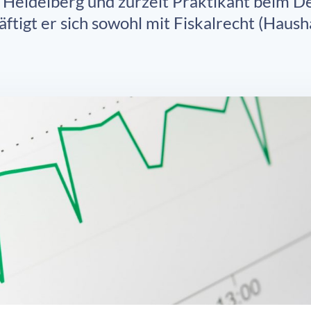
 Heidelberg und zurzeit Praktikant beim De
tigt er sich sowohl mit Fiskalrecht (Hausha