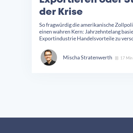
Exportieren oder 
der Krise
So fragwürdig die amerikanische Zollpo
einen wahren Kern: Jahrzehntelang basi
Exportindustrie Handelsvorteile zu versc
Mischa Stratenwerth
17 Min