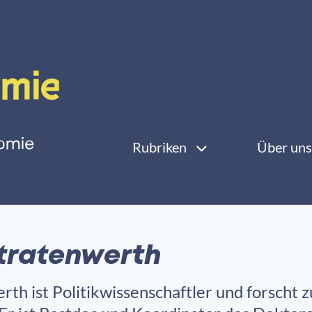
Rubriken
Über uns
tratenwerth
th ist Politikwissenschaftler und forscht 