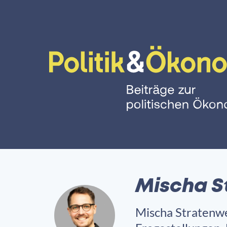
Mischa S
Mischa Stratenwer