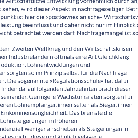
ie wirtschaftliche Entwicklung vornehmlich durch an
 sehen, wird dieser Aspekt in nachfrageseitigen Be
punkt ist hier die »postkeynesianische« Wirtschaftswi
sleistung beeinflusst und daher nicht nur im Hinblic
icht betrachtet werden darf. Nachfragemangel ist s
 dem Zweiten Weltkrieg und den Wirtschaftskrisen
en Industrieländern oftmals eine Art Gleichklang
roduktion, Lohnentwicklungen und
 sorgten so im Prinzip selbst für die Nachfrage
ten. Die sogenannte »Regulationsschule« hat dafür
. In den darauffolgenden Jahrzehnten brach dieser
useinander. Geringere Wachstumsraten sorgten für
denen Lohnempfänger:innen selten als Sieger:innen
e Einkommensungleichheit. Das bremste die
 Lohnsteigerungen in höheren
nziell weniger anschieben als Steigerungen in
 es nicht, diese und ähnlich gelagerte