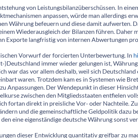
Entstehung von Leistungsbilanzüberschüssen. In eine
ktmechanismen anpassen, würde man allerdings erwa
hen Währung befeuern und diese damit aufwerten. D
 zu einem Wiederausgleich der Bilanzen führen. Dahe
n Exporte langfristig von internen Abwertungen prof
ischen Vorwurf der forcierten Unterbewertung. In
h
est-)Deutschland immer wieder gelungen ist, Währun
ch war das vor allem deshalb, weil sich Deutschlan
reinbart waren. Trotzdem kam es in Systemen wie B
u Anpassungen. Der Wendepunkt in dieser Hinsicht wa
urse zwischen den Mitgliedsstaaten entfielen volls
ch fortan direkt in preisliche Vor- oder Nachteile. Z
sländern und die gemeinschaftliche Geldpolitik dazu
 den eine eigenständige deutsche Währung sonst ver
irkungen dieser Entwicklung quantitativ greifbar zu