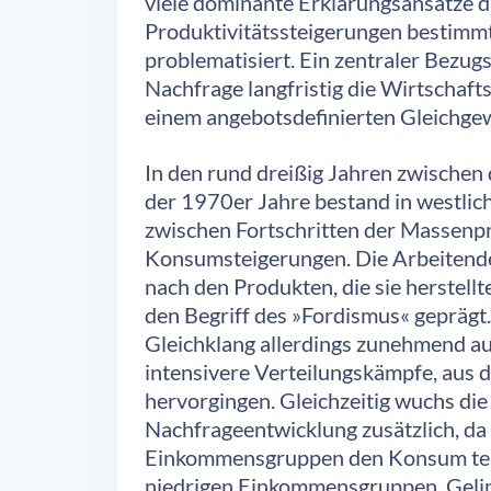
viele dominante Erklärungsansätze d
Produktivitätssteigerungen bestimmt
problematisiert. Ein zentraler Bezugs
Nachfrage langfristig die Wirtschaft
einem angebotsdefinierten Gleichgew
In den rund dreißig Jahren zwischen
der 1970er Jahre bestand in westlich
zwischen Fortschritten der Massenp
Konsumsteigerungen. Die Arbeitenden
nach den Produkten, die sie herstell
den Begriff des »Fordismus« geprägt
Gleichklang allerdings zunehmend a
intensivere Verteilungskämpfe, aus 
hervorgingen. Gleichzeitig wuchs di
Nachfrageentwicklung zusätzlich, da
Einkommensgruppen den Konsum tende
niedrigen Einkommensgruppen. Gelingt