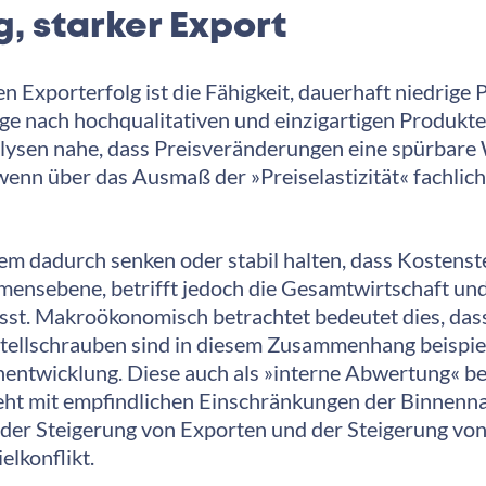
 starker Export
n Exporterfolg ist die Fähigkeit, dauerhaft niedrige 
rage nach hochqualitativen und einzigartigen Produ
nalysen nahe, dass Preisveränderungen eine spürbare
nn über das Ausmaß der »Preiselastizität« fachlich 
rem dadurch senken oder stabil halten, dass Kostens
ensebene, betrifft jedoch die Gesamtwirtschaft und
st. Makroökonomisch betrachtet bedeutet dies, dass 
e Stellschrauben sind in diesem Zusammenhang beispi
hnentwicklung. Diese auch als »interne Abwertung« bez
ht mit empfindlichen Einschränkungen der Binnennac
der Steigerung von Exporten und der Steigerung von
elkonflikt.