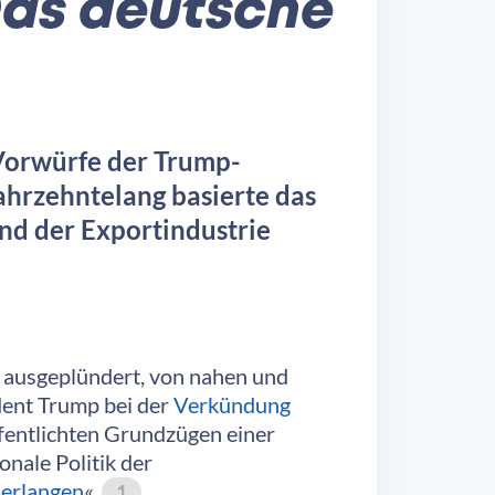
Das deutsche
 Vorwürfe der Trump-
hrzehntelang basierte das
nd der Exportindustrie
d ausgeplündert, von nahen und
dent Trump bei der
Verkündung
ffentlichten Grundzügen einer
onale Politik der
 erlangen
«.
1