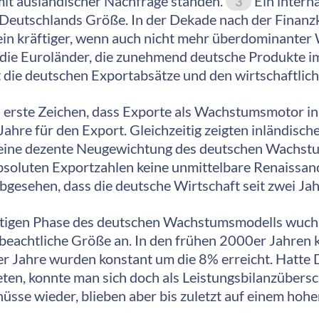
t ausländischer Nachfrage standen.
Ein intern
3
on Deutschlands Größe. In der Dekade nach der Fina
ein kräftiger, wenn auch nicht mehr überdominanter
m die Euroländer, die zunehmend deutsche Produkte i
t die deutschen Exportabsätze und den wirtschaftl
 erste Zeichen, dass Exporte als Wachstumsmotor in
ahre für den Export. Gleichzeitig zeigten inländisc
eine dezente Neugewichtung des deutschen Wachstum
bsoluten Exportzahlen keine unmittelbare Renaissan
gesehen, dass die deutsche Wirtschaft seit zwei Ja
tigen Phase des deutschen Wachstumsmodells wuc
eachtliche Größe an. In den frühen 2000er Jahren kl
er Jahre wurden konstant um die 8% erreicht. Hatte 
ten, konnte man sich doch als Leistungsbilanzübersc
üsse wieder, blieben aber bis zuletzt auf einem hoh