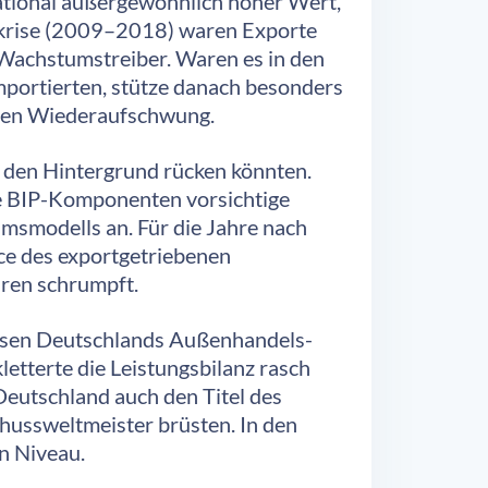
ational außergewöhnlich hoher Wert,
nzkrise (2009–2018) waren Exporte
 Wachstumstreiber. Waren es in den
mportierten, stütze danach besonders
ichen Wiederaufschwung.
 den Hintergrund rücken könnten.
he BIP-Komponenten vorsichtige
smodells an. Für die Jahre nach
ce des exportgetriebenen
hren schrumpft.
hsen Deutschlands Außenhandels-
etterte die Leistungsbilanz rasch
Deutschland auch den Titel des
hussweltmeister brüsten. In den
en Niveau.