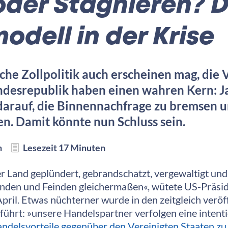
oder Stagnieren? 
dell in der Krise
che Zollpolitik auch erscheinen mag, die
desrepublik haben einen wahren Kern: Ja
rauf, die Binnennachfrage zu bremsen u
en. Damit könnte nun Schluss sein.
h
Lesezeit 17 Minuten
 Land geplündert, gebrandschatzt, vergewaltigt un
unden und Feinden gleichermaßen«, wütete US-Präsi
ril. Etwas nüchterner wurde in den zeitgleich verö
führt: »unsere Handelspartner verfolgen eine intenti
andelsvorteile gegenüber den Vereinigten Staaten zu