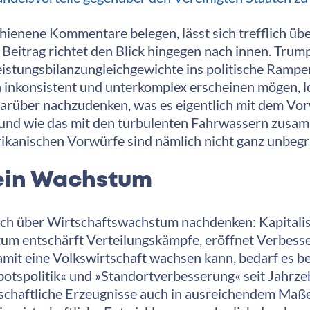
hienene Kommentare belegen, lässt sich trefflich übe
 Beitrag richtet den Blick hingegen nach innen. Tru
stungsbilanzungleichgewichte ins politische Rampen
inkonsistent und unterkomplex erscheinen mögen, loh
über nachzudenken, was es eigentlich mit dem Vorw
 und wie das mit den turbulenten Fahrwassern zusam
erikanischen Vorwürfe sind nämlich nicht ganz unbeg
ein Wachstum
ch über Wirtschaftswachstum nachdenken: Kapitalis
m entschärft Verteilungskämpfe, eröffnet Verbesser
Damit eine Volkswirtschaft wachsen kann, bedarf e
botspolitik« und »Standortverbesserung« seit Jahr
rtschaftliche Erzeugnisse auch in ausreichendem Ma