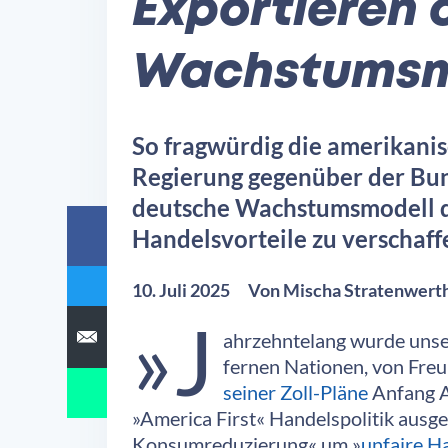
Exportieren 
Wachstumsmo
So fragwürdig die amerikanis
Regierung gegenüber der Bun
deutsche Wachstumsmodell da
Handelsvorteile zu verschaff
10. Juli 2025
Von
Mischa Stratenwert
»J
ahrzehntelang wurde unser
fernen Nationen, von Fre
seiner Zoll-Pläne
Anfang Ap
»America First« Handelspolitik ausge
Konsumreduzierung« um »
unfaire H