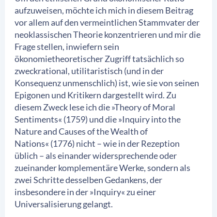
aufzuweisen, möchte ich mich in diesem Beitrag
vor allem auf den vermeintlichen Stammvater der
neoklassischen Theorie konzentrieren und mir die
Frage stellen, inwiefern sein
ökonomietheoretischer Zugriff tatsächlich so
zweckrational, utilitaristisch (und in der
Konsequenz unmenschlich) ist, wie sie von seinen
Epigonen und Kritikern dargestellt wird. Zu
diesem Zweck lese ich die »Theory of Moral
Sentiments« (1759) und die »Inquiry into the
Nature and Causes of the Wealth of
Nations« (1776) nicht – wie in der Rezeption
üblich – als einander widersprechende oder
zueinander komplementäre Werke, sondern als
zwei Schritte desselben Gedankens, der
insbesondere in der »Inquiry« zu einer
Universalisierung gelangt.