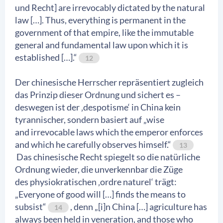
und Recht] are irrevocably dictated by the natural
law […]. Thus, everything is permanent in the
government of that empire, like the immutable
general and fundamental law upon which it is
established […].“
12
Der chinesische Herrscher repräsentiert zugleich
das Prinzip dieser Ordnung und sichert es –
deswegen ist der ‚despotisme‘ in China kein
tyrannischer, sondern basiert auf „wise
and irrevocable laws which the emperor enforces
and which he carefully observes himself.“
13
Das chinesische Recht spiegelt so die natürliche
Ordnung wieder, die unverkennbar die Züge
des physiokratischen ‚ordre naturel‘ trägt:
„Everyone of good will […] finds the means to
subsist“
, denn „[i]n China […] agriculture has
14
always been held in veneration, and those who