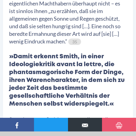
eigentlichen Machthabern überhaupt nicht – es
ist sinnlos ihnen „zu erzählen, daß sie im
allgemeinen gegen Sonne und Regen geschützt,
und daß sie selten hungrig sind […]. Eine noch so
beredte Ermahnung dieser Art wird auf [sie] […]
wenig Eindruck machen.“
35
»Damit erkennt Smith, in einer
Ideologiekritik avant la lettre, die
phantasmagorische Form der Dinge,
ihren Warencharakter, in dem sich zu
jeder Zeit das bestimmte
gesellschaftliche Verhältnis der
Menschen selbst widerspiegelt.«
Stattdessen, so Smith, muss man ihnen „die
Bequemlichkeit und die Anordnung der
verschiedenen Appartements [in einem Palast,