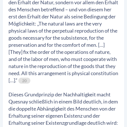
den Erhalt der Natur, sondern vor allem den Erhalt
des Menschen betreffend – und von diesem her
erst den Erhalt der Natur als seine Bedingung der
Möglichkeit: „The natural laws are the very
physical laws of the perpetual reproduction of the
goods necessary for the subsistence, for the
preservation and for the comfort of men. […]
[They] fix the order of the operations of nature,
and of the labor of men, who must cooperate with
nature in the reproduction of the goods that they
need. All this arrangement is physical constitution
[…].“
20
Dieses Grundprinzip der Nachhaltigkeit macht
Quesnay schließlich in einem Bild deutlich, in dem
die doppelte Abhängigkeit des Menschen von der
Erhaltung seiner eigenen Existenz und der
Erhaltung seiner Existenzgrundlage deutlich wird: