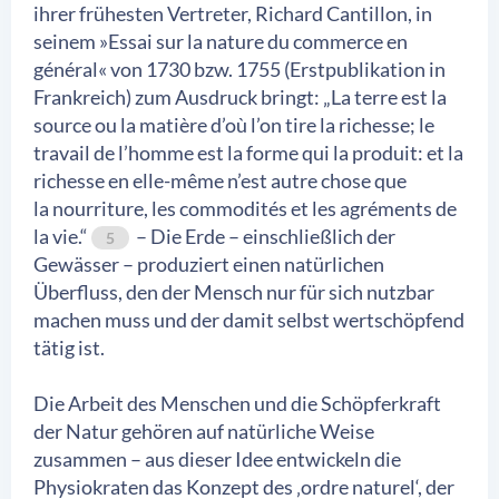
ihrer frühesten Vertreter, Richard Cantillon, in
seinem »Essai sur la nature du commerce en
général« von 1730 bzw. 1755 (Erstpublikation in
Frankreich) zum Ausdruck bringt: „La terre est la
source ou la matière d’où l’on tire la richesse; le
travail de l’homme est la forme qui la produit: et la
richesse en elle-même n’est autre chose que
la nourriture, les commodités et les agréments de
la vie.“
– Die Erde – einschließlich der
5
Gewässer – produziert einen natürlichen
Überfluss, den der Mensch nur für sich nutzbar
machen muss und der damit selbst wertschöpfend
tätig ist.
Die Arbeit des Menschen und die Schöpferkraft
der Natur gehören auf natürliche Weise
zusammen – aus dieser Idee entwickeln die
Physiokraten das Konzept des ‚ordre naturel‘, der