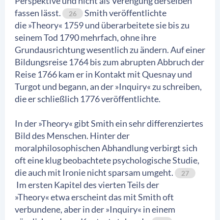
Perspektive und nicht als Verengung derselben
fassen lässt.
Smith veröffentlichte
26
die »Theory« 1759 und überarbeitete sie bis zu
seinem Tod 1790 mehrfach, ohne ihre
Grundausrichtung wesentlich zu ändern. Auf einer
Bildungsreise 1764 bis zum abrupten Abbruch der
Reise 1766 kam er in Kontakt mit Quesnay und
Turgot und begann, an der »Inquiry« zu schreiben,
die er schließlich 1776 veröffentlichte.
In der »Theory« gibt Smith ein sehr differenziertes
Bild des Menschen. Hinter der
moralphilosophischen Abhandlung verbirgt sich
oft eine klug beobachtete psychologische Studie,
die auch mit Ironie nicht sparsam umgeht.
27
Im ersten Kapitel des vierten Teils der
»Theory« etwa erscheint das mit Smith oft
verbundene, aber in der »Inquiry« in einem