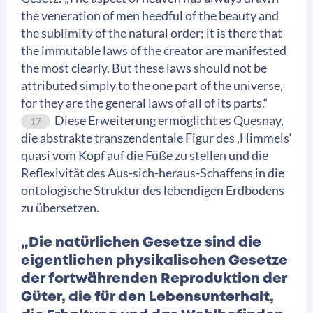
the veneration of men heedful of the beauty and
the sublimity of the natural order; it is there that
the immutable laws of the creator are manifested
the most clearly. But these laws should not be
attributed simply to the one part of the universe,
for they are the general laws of all of its parts.“
Diese Erweiterung ermöglicht es Quesnay,
17
die abstrakte transzendentale Figur des ‚Himmels‘
quasi vom Kopf auf die Füße zu stellen und die
Reflexivität des Aus-sich-heraus-Schaffens in die
ontologische Struktur des lebendigen Erdbodens
zu übersetzen.
„Die natürlichen Gesetze sind die
eigentlichen physikalischen Gesetze
der fortwährenden Reproduktion der
Güter, die für den Lebensunterhalt,