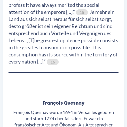
profess it have always merited the special
attention of the emperors […].“
Je mehr ein
15
Land aus sich selbst heraus für sich selbst sorgt,
desto größer ist sein eigener Reichtum und sind
entsprechend auch Vorteile und Vergnügen des
Lebens: „[T]he greatest opulence possible consists
in the greatest consumption possible. This
consumption has its source within the territory of
every nation […].“
16
François Quesnay
François Quesnay wurde 1694 in Versailles geboren
und starb 1774 ebenfalls dort. Er war ein
französischer Arzt und Ökonom. Als Arzt sprach er