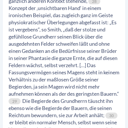
gänzlich anderen Kontext stehende,
28
Konzept der ‚unsichtbaren Hand‘ in einem
ironischen Beispiel, das zugleich ganz im Geiste
physiokratischer Überlegungen abgefasst ist: „Es
ist vergebens“, so Smith, „daß der stolze und
gefühllose Grundherr seinen Blick über die
ausgedehnten Felder schweifen läßt und ohne
einen Gedanken an die Bedürfnisse seiner Brüder
in seiner Phantasie die ganze Ernte, die auf diesen
Feldern wächst, selbst verzehrt. […] Das
Fassungsvermögen seines Magens steht in keinem
Verhältnis zu der maßlosen Größe seiner
Begierden, ja sein Magen wird nicht mehr
aufnehmen können als der des geringsten Bauern.“
Die Begierde des Grundherrn täuscht ihn
29
ebenso wie die Begierde der Bauern, die seinen
Reichtum bewundern, sie zur Arbeit anhält;
30
er bleibt ein normaler Mensch, selbst wenn seine