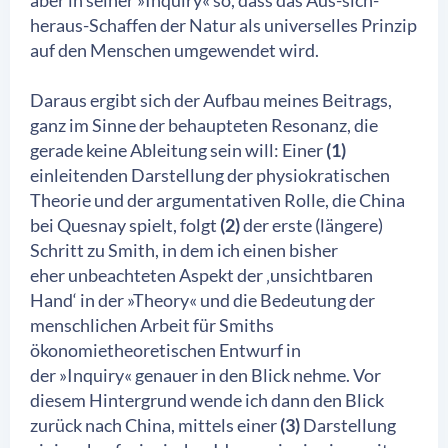
aber in seiner »Inquiry« so, dass das Aus-sich-
heraus-Schaffen der Natur als universelles Prinzip
auf den Menschen umgewendet wird.
Daraus ergibt sich der Aufbau meines Beitrags,
ganz im Sinne der behaupteten Resonanz, die
gerade keine Ableitung sein will: Einer
(1)
einleitenden Darstellung der physiokratischen
Theorie und der argumentativen Rolle, die China
bei Quesnay spielt, folgt
(2)
der erste (längere)
Schritt zu Smith, in dem ich einen bisher
eher unbeachteten Aspekt der ‚unsichtbaren
Hand‘ in der »Theory« und die Bedeutung der
menschlichen Arbeit für Smiths
ökonomietheoretischen Entwurf in
der »Inquiry« genauer in den Blick nehme. Vor
diesem Hintergrund wende ich dann den Blick
zurück nach China, mittels einer
(3)
Darstellung