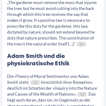
„The gardener must remove the moss that injures
the tree, but he must avoid cutting into the bark
through which this tree receives the sap that
makes it grow. If a positive law is necessary to
prescribe this duty for the gardener, this law,
dictated by nature, should not extend beyond he
duty that nature prescribes. The constitution of
the tree is the natural order itself […].“
21
Adam Smith und die
physiokratische Ethik
Die »Theory of Moral Sentiments« von Adam
Smith steht,
hinsichtlich ihrer Rezeption,
22
deutlich im Schatten der »Inquiry into the Nature
and Causes of the Wealth of Nations«.
Das
23
liegt auch daran, dass sie, im Gegensatz zu der
eher zweckrational und objektiv ausgerichteten