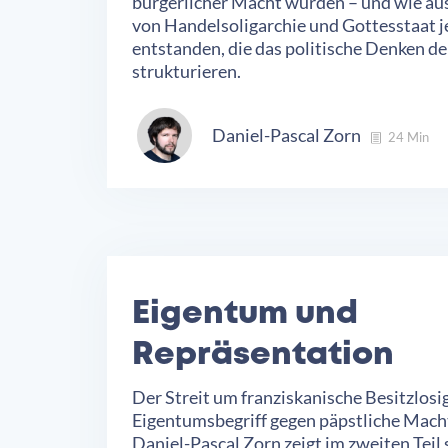
bürgerlicher Macht wurden – und wie a
von Handelsoligarchie und Gottesstaat 
entstanden, die das politische Denken d
strukturieren.
Daniel-Pascal Zorn
24 Min
Eigentum und
Repräsentation
Der Streit um franziskanische Besitzlosi
Eigentumsbegriff gegen päpstliche Macht
Daniel-Pascal Zorn zeigt im zweiten Teil s