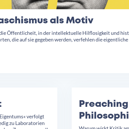
aschismus als Motiv
ie Öffentlicheit, in der intellektuelle Hilflosigkeit und h
en, die auf sie gegeben werden, verfehlen die eigentliche
t
Preaching 
Philosophi
s Eigentums« verfolgt
edig zu Laboratorien
Warum wirkt Kritik am