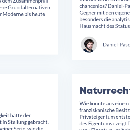
us dem Zusammenprall
chancenlos? Daniel-Pas
jene Grundalternativen
Gegner mit den eigen
er Moderne bis heute
besonders die analytis
Hausmacht des Status
Daniel-Pasc
Naturrech
Wie konnte aus einem 
franziskanische Besitz
gkeit hatte den
Privateigentum entsteh
 in Stellung gebracht.
des Eigentums« zeigt 
einer Serie, wie die
von »Eigentum« mit de