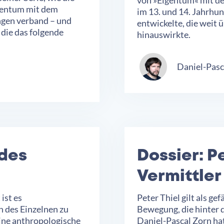
gentum mit dem
im 13. und 14. Jahrhun
gen verband – und
entwickelte, die weit 
 die das folgende
hinauswirkte.
Daniel-Pasc
 des
Dossier: Pe
Vermittle
ist es
Peter Thiel gilt als ge
en des Einzelnen zu
Bewegung, die hinter 
eine anthropologische
Daniel-Pascal Zorn hat