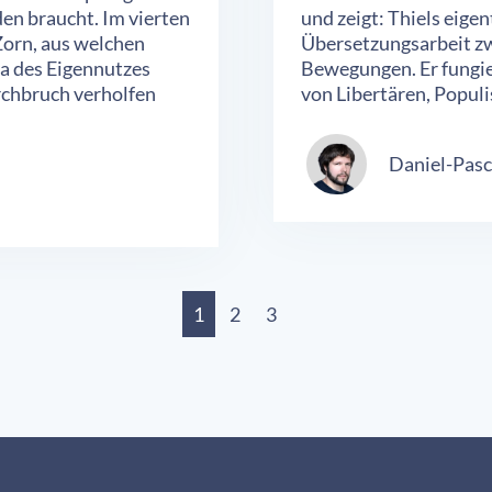
den braucht. Im vierten
und zeigt: Thiels eigen
Zorn, aus welchen
Übersetzungsarbeit zw
a des Eigennutzes
Bewegungen. Er fungie
rchbruch verholfen
von Libertären, Popul
Daniel-Pasc
1
2
3