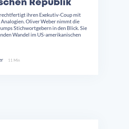
schen Republik
echtfertigt ihren Exekutiv-Coup mit
n Analogien. Oliver Weber nimmt die
mps Stichwortgebern in den Blick. Sie
genden Wandel im US-amerikanischen
er
11 Min