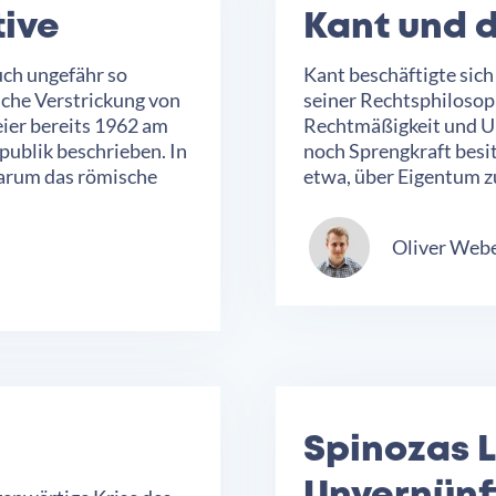
tive
Kant und d
uch ungefähr so
Kant beschäftigte sich
liche Verstrickung von
seiner Rechtsphilosop
eier bereits 1962 am
Rechtmäßigkeit und Un
publik beschrieben. In
noch Sprengkraft bes
warum das römische
etwa, über Eigentum z
Oliver Web
Spinozas L