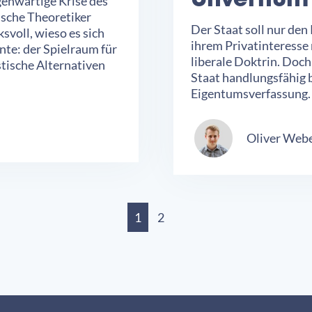
Unvernünf
genwärtige Krise des
ische Theoretiker
Der Staat soll nur de
voll, wieso es sich
ihrem Privatinteresse
te: der Spielraum für
liberale Doktrin. Doch
istische Alternativen
Staat handlungsfähig b
Eigentumsverfassung.
Oliver Web
1
2