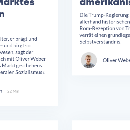
 Marktes
amerikani
en
Die Trump-Regierung r
allerhand historische
Rom-Rezeption von Tru
verrät einen grundle
ter, er prägt und
Selbstverständnis.
– und birgt so
esen, sagt der
ch mit Oliver Weber
Oliver Web
des Marktgeschehens
beralen Sozialismus«.
h
22 Min