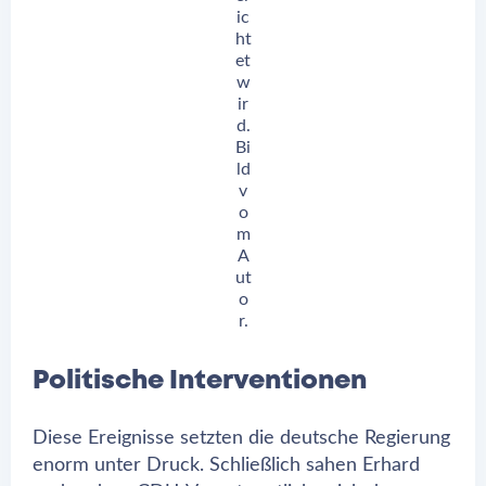
ic
ht
et
w
ir
d.
Bi
ld
v
o
m
A
ut
o
r.
Politische Interventionen
Diese Ereignisse setzten die deutsche Regierung
enorm unter Druck. Schließlich sahen Erhard