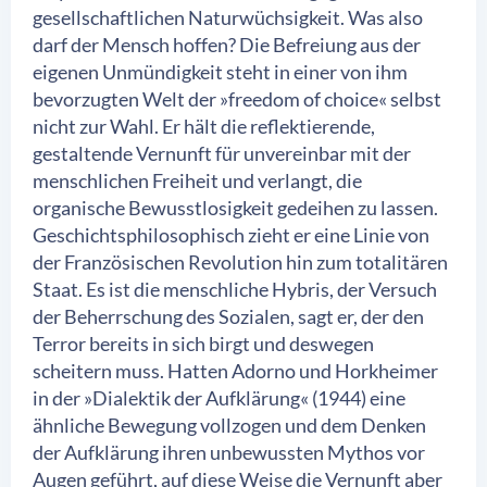
gesellschaftlichen Naturwüchsigkeit. Was also
darf der Mensch hoffen? Die Befreiung aus der
eigenen Unmündigkeit steht in einer von ihm
bevorzugten Welt der »freedom of choice« selbst
nicht zur Wahl. Er hält die reflektierende,
gestaltende Vernunft für unvereinbar mit der
menschlichen Freiheit und verlangt, die
organische Bewusstlosigkeit gedeihen zu lassen.
Geschichtsphilosophisch zieht er eine Linie von
der Französischen Revolution hin zum totalitären
Staat. Es ist die menschliche Hybris, der Versuch
der Beherrschung des Sozialen, sagt er, der den
Terror bereits in sich birgt und deswegen
scheitern muss. Hatten Adorno und Horkheimer
in der »Dialektik der Aufklärung« (1944) eine
ähnliche Bewegung vollzogen und dem Denken
der Aufklärung ihren unbewussten Mythos vor
Augen geführt, auf diese Weise die Vernunft aber