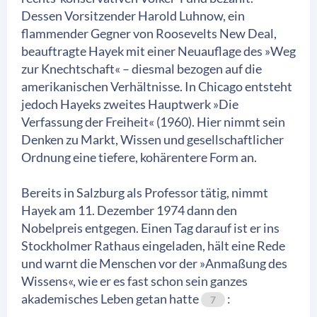
Dessen Vorsitzender Harold Luhnow, ein
flammender Gegner von Roosevelts New Deal,
beauftragte Hayek mit einer Neuauflage des »Weg
zur Knechtschaft« – diesmal bezogen auf die
amerikanischen Verhältnisse. In Chicago entsteht
jedoch Hayeks zweites Hauptwerk »Die
Verfassung der Freiheit« (1960). Hier nimmt sein
Denken zu Markt, Wissen und gesellschaftlicher
Ordnung eine tiefere, kohärentere Form an.
Bereits in Salzburg als Professor tätig, nimmt
Hayek am 11. Dezember 1974 dann den
Nobelpreis entgegen. Einen Tag darauf ist er ins
Stockholmer Rathaus eingeladen, hält eine Rede
und warnt die Menschen vor der »Anmaßung des
Wissens«, wie er es fast schon sein ganzes
akademisches Leben getan hatte
:
7