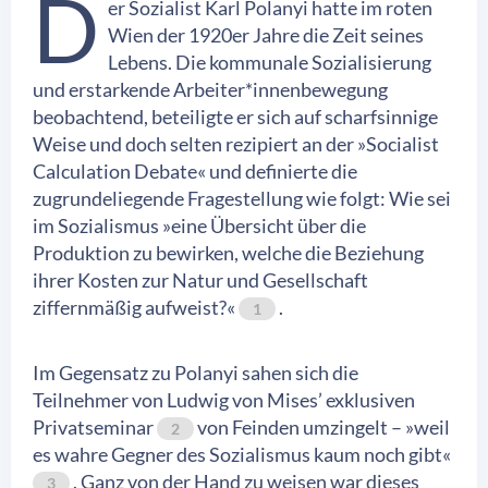
D
er Sozialist Karl Polanyi hatte im roten
Wien der 1920er Jahre die Zeit seines
Lebens. Die kommunale Sozialisierung
und erstarkende Arbeiter*innenbewegung
beobachtend, beteiligte er sich auf scharfsinnige
Weise und doch selten rezipiert an der »Socialist
Calculation Debate« und definierte die
zugrundeliegende Fragestellung wie folgt: Wie sei
im Sozialismus »eine Übersicht über die
Produktion zu bewirken, welche die Beziehung
ihrer Kosten zur Natur und Gesellschaft
ziffernmäßig aufweist?«
.
1
Im Gegensatz zu Polanyi sahen sich die
Teilnehmer von Ludwig von Mises’ exklusiven
Privatseminar
von Feinden umzingelt – »weil
2
es wahre Gegner des Sozialismus kaum noch gibt«
. Ganz von der Hand zu weisen war dieses
3