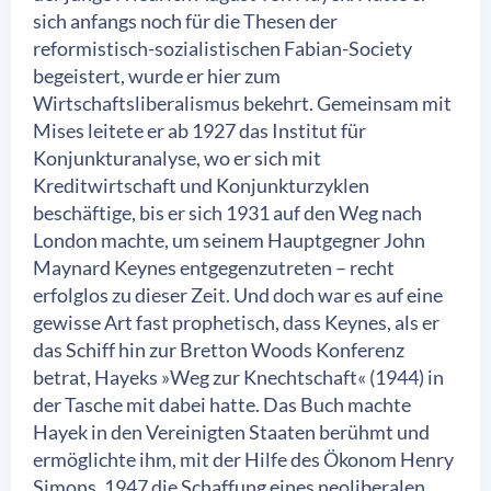
sich anfangs noch für die Thesen der
reformistisch-sozialistischen Fabian-Society
begeistert, wurde er hier zum
Wirtschaftsliberalismus bekehrt. Gemeinsam mit
Mises leitete er ab 1927 das Institut für
Konjunkturanalyse, wo er sich mit
Kreditwirtschaft und Konjunkturzyklen
beschäftige, bis er sich 1931 auf den Weg nach
London machte, um seinem Hauptgegner John
Maynard Keynes entgegenzutreten – recht
erfolglos zu dieser Zeit. Und doch war es auf eine
gewisse Art fast prophetisch, dass Keynes, als er
das Schiff hin zur Bretton Woods Konferenz
betrat, Hayeks »Weg zur Knechtschaft« (1944) in
der Tasche mit dabei hatte. Das Buch machte
Hayek in den Vereinigten Staaten berühmt und
ermöglichte ihm, mit der Hilfe des Ökonom Henry
Simons, 1947 die Schaffung eines neoliberalen