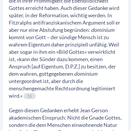
die in ihrer Frömmigkeit die Ebenbildlichkeit
Gottes erreicht haben. Auch dieser Gedanke wird
später, in der Reformation, wichtig werden. In
Fitzralphs antifranziskanischem Argument soll er
aber nur eine Abstufung begründen:
dominium
kommt von Gott – der sündige Mensch ist zu
wahrem Eigentum daher prinzipiell unfähig. Weil
aber sogar in ihm ein »Bild Gottes« verwirklicht
ist, »kann der Sünder dazu kommen, einen
Anspruch [auf Eigentum, D.P.Z.] zu besitzen, der
dem wahren, gottgegebenen
dominium
untergeordnet ist, aber durch die
menschengemachte Rechtsordnung legitimiert
wird.«
15
Gegen diesen Gedanken erhebt Jean Gerson
akademischen Einspruch: Nicht die Gnade Gottes,
sondern die dem Menschen einwohnende Natur