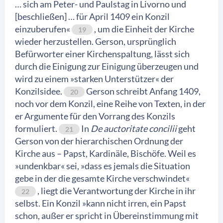
… sich am Peter- und Paulstag in Livorno und
[beschließen] … für April 1409 ein Konzil
einzuberufen«
, um die Einheit der Kirche
19
wieder herzustellen. Gerson, ursprünglich
Befürworter einer Kirchenspaltung, lässt sich
durch die Einigung zur Einigung überzeugen und
wird zu einem »starken Unterstützer« der
Konzilsidee.
Gerson schreibt Anfang 1409,
20
noch vor dem Konzil, eine Reihe von Texten, in der
er Argumente für den Vorrang des Konzils
formuliert.
In
De auctoritate concilii
geht
21
Gerson von der hierarchischen Ordnung der
Kirche aus – Papst, Kardinäle, Bischöfe. Weil es
»undenkbar« sei, »dass es jemals die Situation
gebe in der die gesamte Kirche verschwindet«
, liegt die Verantwortung der Kirche in ihr
22
selbst. Ein Konzil »kann nicht irren, ein Papst
schon, außer er spricht in Übereinstimmung mit