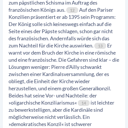
zum päpstlichen Schisma im Auftrag des
französischen Königs aus.
Auf den Pariser
12
Konzilien präsentiert er ab 1395 sein Programm:
Der König solle sich keineswegs einfach auf die
Seite eines der Päpste schlagen, schon gar nicht
des französischen. Andernfalls würde sich das
zum Nachteil für die Kirche auswirken.
Er
13
warnt vor dem Bruch der Kirche in eine römische
und eine französische. Die Gefahren sind klar – die
Lösungen weniger: Pierre d’Ailly schwankt
zwischen einer Kardinalsversammlung, der es
obliegt, die Einheit der Kirche wieder
herzustellen, und einem großen Generalkonzil.
Beides hat seine Vor- und Nachteile: der
»oligarchische Konziliarismus«
ist leichter
14
zu bewerkstelligen, aber die Kardinäle sind
möglicherweise nicht verlässlich. Ein
»demokratisches Konzil« ist schwerer