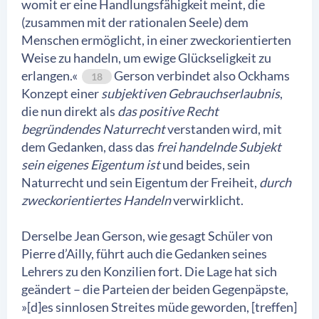
womit er eine Handlungsfähigkeit meint, die
(zusammen mit der rationalen Seele) dem
Menschen ermöglicht, in einer zweckorientierten
Weise zu handeln, um ewige Glückseligkeit zu
erlangen.«
Gerson verbindet also Ockhams
18
Konzept einer
subjektiven Gebrauchserlaubnis
,
die nun direkt als
das positive Recht
begründendes Naturrecht
verstanden wird, mit
dem Gedanken, dass das
frei handelnde Subjekt
sein eigenes Eigentum ist
und beides, sein
Naturrecht und sein Eigentum der Freiheit,
durch
zweckorientiertes Handeln
verwirklicht.
Derselbe Jean Gerson, wie gesagt Schüler von
Pierre d’Ailly, führt auch die Gedanken seines
Lehrers zu den Konzilien fort. Die Lage hat sich
geändert – die Parteien der beiden Gegenpäpste,
»[d]es sinnlosen Streites müde geworden, [treffen]