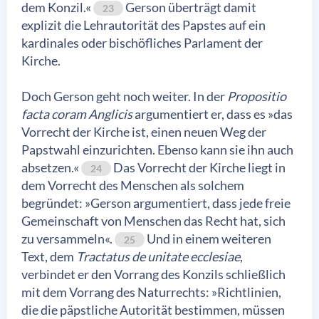
dem Konzil.«
Gerson überträgt damit
23
explizit die Lehrautorität des Papstes auf ein
kardinales oder bischöfliches Parlament der
Kirche.
Doch Gerson geht noch weiter. In der
Propositio
facta coram Anglicis
argumentiert er, dass es »das
Vorrecht der Kirche ist, einen neuen Weg der
Papstwahl einzurichten. Ebenso kann sie ihn auch
absetzen.«
Das Vorrecht der Kirche liegt in
24
dem Vorrecht des Menschen als solchem
begründet: »Gerson argumentiert, dass jede freie
Gemeinschaft von Menschen das Recht hat, sich
zu versammeln«.
Und in einem weiteren
25
Text, dem
Tractatus de unitate ecclesiae
,
verbindet er den Vorrang des Konzils schließlich
mit dem Vorrang des Naturrechts: »Richtlinien,
die die päpstliche Autorität bestimmen, müssen