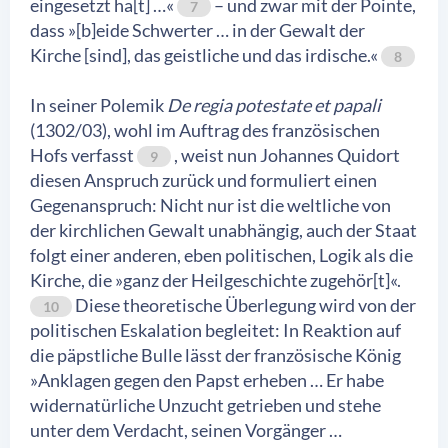
eingesetzt ha[t] …«
– und zwar mit der Pointe,
7
dass »[b]eide Schwerter … in der Gewalt der
Kirche [sind], das geistliche und das irdische.«
8
In seiner Polemik
De regia potestate et papali
(1302/03), wohl im Auftrag des französischen
Hofs verfasst
, weist nun Johannes Quidort
9
diesen Anspruch zurück und formuliert einen
Gegenanspruch: Nicht nur ist die weltliche von
der kirchlichen Gewalt unabhängig, auch der Staat
folgt einer anderen, eben politischen, Logik als die
Kirche, die »ganz der Heilgeschichte zugehör[t]«.
Diese theoretische Überlegung wird von der
10
politischen Eskalation begleitet: In Reaktion auf
die päpstliche Bulle lässt der französische König
»Anklagen gegen den Papst erheben … Er habe
widernatürliche Unzucht getrieben und stehe
unter dem Verdacht, seinen Vorgänger …