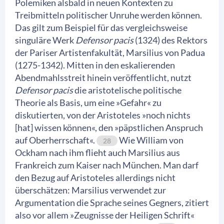
Polemiken alsbald in neuen Kontexten zu
Treibmitteln politischer Unruhe werden können.
Das gilt zum Beispiel für das vergleichsweise
singuläre Werk
Defensor pacis
(1324) des Rektors
der Pariser Artistenfakultät, Marsilius von Padua
(1275-1342). Mitten in den eskalierenden
Abendmahlsstreit hinein veröffentlicht, nutzt
Defensor pacis
die aristotelische politische
Theorie als Basis, um eine »Gefahr« zu
diskutierten, von der Aristoteles »noch nichts
[hat] wissen können«, den »päpstlichen Anspruch
auf Oberherrschaft«.
Wie William von
28
Ockham nach ihm flieht auch Marsilius aus
Frankreich zum Kaiser nach München. Man darf
den Bezug auf Aristoteles allerdings nicht
überschätzen: Marsilius verwendet zur
Argumentation die Sprache seines Gegners, zitiert
also vor allem »Zeugnisse der Heiligen Schrift«