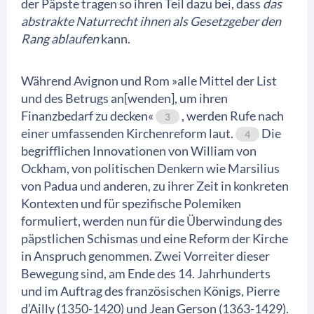
der Päpste tragen so ihren Teil dazu bei, dass
das
abstrakte Naturrecht ihnen als Gesetzgeber den
Rang ablaufen
kann.
Während Avignon und Rom »alle Mittel der List
und des Betrugs an[wenden], um ihren
Finanzbedarf zu decken«
, werden Rufe nach
3
einer umfassenden Kirchenreform laut.
Die
4
begrifflichen Innovationen von William von
Ockham, von politischen Denkern wie Marsilius
von Padua und anderen, zu ihrer Zeit in konkreten
Kontexten und für spezifische Polemiken
formuliert, werden nun für die Überwindung des
päpstlichen Schismas und eine Reform der Kirche
in Anspruch genommen. Zwei Vorreiter dieser
Bewegung sind, am Ende des 14. Jahrhunderts
und im Auftrag des französischen Königs, Pierre
d’Ailly (1350-1420) und Jean Gerson (1363-1429).