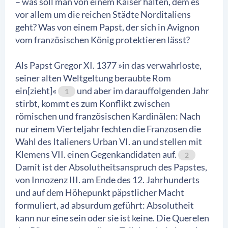
– was soll man von einem Kaiser halten, dem es
vor allem um die reichen Städte Norditaliens
geht? Was von einem Papst, der sich in Avignon
vom französischen König protektieren lässt?
Als Papst Gregor XI. 1377 »in das verwahrloste,
seiner alten Weltgeltung beraubte Rom
ein[zieht]«
und aber im darauffolgenden Jahr
1
stirbt, kommt es zum Konflikt zwischen
römischen und französischen Kardinälen: Nach
nur einem Vierteljahr fechten die Franzosen die
Wahl des Italieners Urban VI. an und stellen mit
Klemens VII. einen Gegenkandidaten auf.
2
Damit ist der Absolutheitsanspruch des Papstes,
von Innozenz III. am Ende des 12. Jahrhunderts
und auf dem Höhepunkt päpstlicher Macht
formuliert, ad absurdum geführt: Absolutheit
kann nur eine sein oder sie ist keine. Die Querelen