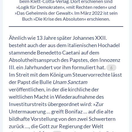
beim Klett-Cotta-Verlag. Dort erschienen sind
»Logik für Demokraten«, »mit Rechten reden« und
»Das Geheimnis der Gewalt«. Im März 2022 ist sein
Buch »Die Krise des Absoluten« erschienen.
Ähnlich wie 13 Jahre später Johannes XXII.
besteht auch der aus dem italienischen Hochadel
stammende Benedetto Caetani auf dem
Absolutheitsanspruch des Papstes, den Innozenz
III. ein Jahrhundert vor ihm formuliert hat.
6
Im Streit mit dem König um Steuervorrechte lässt
der Papst die Bulle
Unam Sanctam
veröffentlichen, in der die kirchliche der
weltlichen Macht in Wiederaufnahme des
Investiturstreits übergeordnet wird: »Zur
Untermauerung … greift Bonifaz … auf die alte
bildhafte Vorstellung von den zwei Schwertern
zurück …, die Gott zur Regierung der Welt