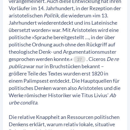
verallgemeinert. Auch diese Entwicklung hat ihren
Vorläufer im 14. Jahrhundert, in der Rezeption der
aristotelischen
Politik
, die wiederum »im 13.
Jahrhundert wiederentdeckt und ins Lateinische
übersetzt worden« war. Mit Aristoteles wird eine
politische »Sprache bereitgestellt …, in der über
politische Ordnung auch ohne den Rückgriff auf
theologische Denk- und Argumentationsmuster
gesprochen werden konnte.«
. Ciceros
De re
27
publica
war nur in Bruchstücken bekannt –
größere Teile des Textes wurden erst 1820 in
einem Palimpsest entdeckt. Die Hauptquellen für
politisches Denken waren also Aristoteles und die
Werke römischer Historiker wie Titus Livius’
Ab
urbe condita
.
Die relative Knappheit an Ressourcen politischen
Denkens erklärt, warum relativ lokale, situative