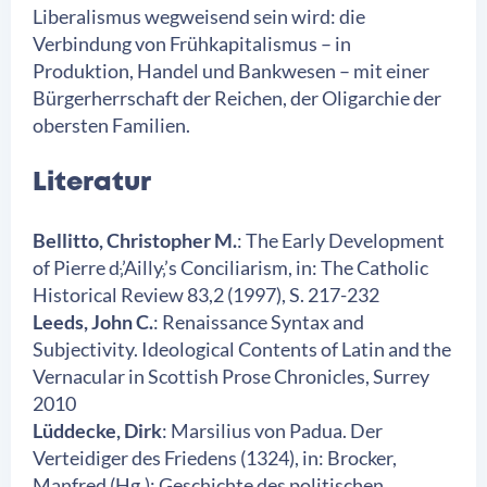
Liberalismus wegweisend sein wird: die
Verbindung von Frühkapitalismus – in
Produktion, Handel und Bankwesen – mit einer
Bürgerherrschaft der Reichen, der Oligarchie der
obersten Familien.
Literatur
Bellitto, Christopher M.
: The Early Development
of Pierre d
‚
’Ailly
‚
’s Conciliarism, in: The Catholic
Historical Review 83,2 (1997), S. 217-232
Leeds, John C.
: Renaissance Syntax and
Subjectivity. Ideological Contents of Latin and the
Vernacular in Scottish Prose Chronicles, Surrey
2010
Lüddecke, Dirk
: Marsilius von Padua. Der
Verteidiger des Friedens (1324), in: Brocker,
Manfred (Hg.): Geschichte des politischen