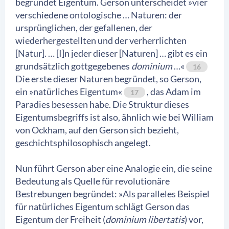
begründet Eigentum. Gerson unterscheidet »vier
verschiedene ontologische … Naturen: der
ursprünglichen, der gefallenen, der
wiederhergestellten und der verherrlichten
[Natur]. … [I]n jeder dieser [Naturen] … gibt es ein
grundsätzlich gottgegebenes
dominium
…«
16
Die erste dieser Naturen begründet, so Gerson,
ein »natürliches Eigentum«
, das Adam im
17
Paradies besessen habe. Die Struktur dieses
Eigentumsbegriffs ist also, ähnlich wie bei William
von Ockham, auf den Gerson sich bezieht,
geschichtsphilosophisch angelegt.
Nun führt Gerson aber eine Analogie ein, die seine
Bedeutung als Quelle für revolutionäre
Bestrebungen begründet: »Als paralleles Beispiel
für natürliches Eigentum schlägt Gerson das
Eigentum der Freiheit (
dominium libertatis
) vor,