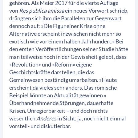
gehören. Als Meier 2017 für die vierte Auflage
von
Res publica amissa
ein neues Vorwort schrieb,
drängten sich ihm die Parallelen zur Gegenwart
dennoch auf: »Die Figur einer Krise ohne
Alternative erscheint inzwischen nicht mehr so
exotisch wie vor einem halben Jahrhundert.« Bei
den ersten Veröffentlichungen seiner Studie hätte
man teilweise noch in der Gewissheit gelebt, dass
»Revolution« und »Reform« eigene
Geschichtskräfte darstellen, die das
Gemeinwesen beständig umarbeiten. »Heute
erscheint da vieles sehr anders. Das römische
Beispiel könnte an Aktualität gewinnen.«
Überhandnehmende Störungen, dauerhafte
Krisen, Unregierbarkeit – und doch nichts
wesentlich
Anderes
in Sicht, ja, noch nicht einmal
vorstell- und diskutierbar.