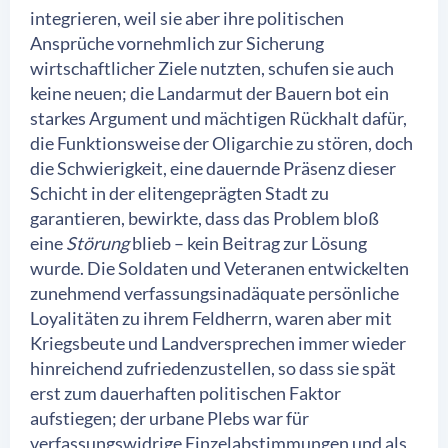
integrieren, weil sie aber ihre politischen
Ansprüche vornehmlich zur Sicherung
wirtschaftlicher Ziele nutzten, schufen sie auch
keine neuen; die Landarmut der Bauern bot ein
starkes Argument und mächtigen Rückhalt dafür,
die Funktionsweise der Oligarchie zu stören, doch
die Schwierigkeit, eine dauernde Präsenz dieser
Schicht in der elitengeprägten Stadt zu
garantieren, bewirkte, dass das Problem bloß
eine
Störung
blieb – kein Beitrag zur Lösung
wurde. Die Soldaten und Veteranen entwickelten
zunehmend verfassungsinadäquate persönliche
Loyalitäten zu ihrem Feldherrn, waren aber mit
Kriegsbeute und Landversprechen immer wieder
hinreichend zufriedenzustellen, so dass sie spät
erst zum dauerhaften politischen Faktor
aufstiegen; der urbane Plebs war für
verfassungswidrige Einzelabstimmungen und als