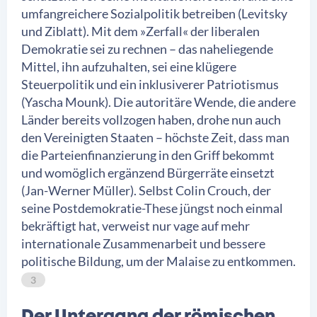
umfangreichere Sozialpolitik betreiben (Levitsky
und Ziblatt). Mit dem »Zerfall« der liberalen
Demokratie sei zu rechnen – das naheliegende
Mittel, ihn aufzuhalten, sei eine klügere
Steuerpolitik und ein inklusiverer Patriotismus
(Yascha Mounk). Die autoritäre Wende, die andere
Länder bereits vollzogen haben, drohe nun auch
den Vereinigten Staaten – höchste Zeit, dass man
die Parteienfinanzierung in den Griff bekommt
und womöglich ergänzend Bürgerräte einsetzt
(Jan-Werner Müller). Selbst Colin Crouch, der
seine Postdemokratie-These jüngst noch einmal
bekräftigt hat, verweist nur vage auf mehr
internationale Zusammenarbeit und bessere
politische Bildung, um der Malaise zu entkommen.
3
Der Untergang der römischen