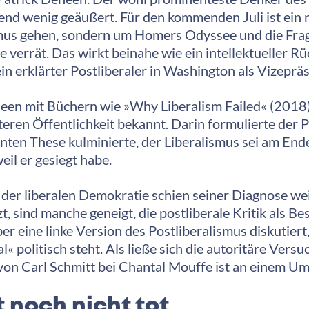
nd wenig geäußert. Für den kommenden Juli ist ein 
ismus gehen, sondern um Homers Odyssee und die Fra
verrät. Das wirkt beinahe wie ein intellektueller Rü
in erklärter Postliberaler in Washington als Vizepräs
en mit Büchern wie »Why Liberalism Failed« (2018
teren Öffentlichkeit bekannt. Darin formulierte der P
anten These kulminierte, der Liberalismus sei am Ende
il er gesiegt habe.
 der liberalen Demokratie schien seiner Diagnose weit
tzt, sind manche geneigt, die postliberale Kritik als
er eine linke Version des Postliberalismus diskutiert
 politisch steht. Als ließe sich die autoritäre Vers
 von Carl Schmitt bei Chantal Mouffe ist an einem Um
t noch nicht tot