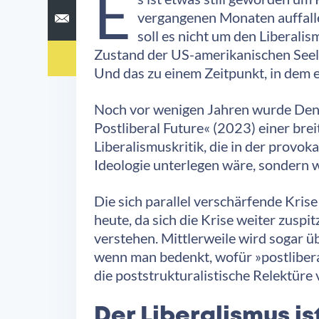
E
vergangenen Monaten auffalle
soll es nicht um den Liberal
Zustand der US-amerikanischen Seele 
Und das zu einem Zeitpunkt, in dem e
Noch vor wenigen Jahren wurde Dene
Postliberal Future« (2023) einer brei
Liberalismuskritik, die in der provok
Ideologie unterlegen wäre, sondern we
Die sich parallel verschärfende Krise
heute, da sich die Krise weiter zuspi
verstehen. Mittlerweile wird sogar üb
wenn man bedenkt, wofür »postliberal«
die poststrukturalistische Relektüre
Der Liberalismus is