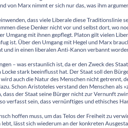
nd von Marx nimmt er sich nur das, was ihm argumen
nwenden, dass viele Liberale diese Traditionslinie s
men diese Denker nicht vor und selbst dort, wo no
er Umgang mit ihnen gepflegt. Platon gilt vielen Liber
Unfug ist. Über den Umgang mit Hegel und Marx brauc
nt und in einen liberalen Anti-Kanon verbannt worde
en – was erstaunlich ist, da er den Zweck des Staate
 Locke stark beeinflusst hat. Der Staat soll den Bür
s wird auch die Natur des Menschen nicht getrennt, 
dazu. Schon Aristoteles verstand den Menschen als 
, dass der Staat seine Bürger nicht zur Vernunft zwi
so verfasst sein, dass vernünftiges und ethisches H
Mensch hoffen muss, um das Telos der Freiheit zu verw
n lebt, lässt sich wiederum an der konkreten Ausgest