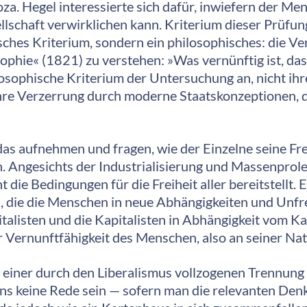
a. Hegel interessierte sich dafür, inwiefern der Mens
lschaft verwirklichen kann. Kriterium dieser Prüfun
sches Kriterium, sondern ein philosophisches: die Ver
hie« (1821) zu verstehen: »Was vernünftig ist, das is
hilosophische Kriterium der Untersuchung an, nicht i
ihre Verzerrung durch moderne Staatskonzeptionen, 
as aufnehmen und fragen, wie der Einzelne seine Frei
. Angesichts der Industrialisierung und Massenprole
 die Bedingungen für die Freiheit aller bereitstellt.
 die die Menschen in neue Abhängigkeiten und Unfre
talisten und die Kapitalisten in Abhängigkeit vom Kap
 Vernunftfähigkeit des Menschen, also an seiner Nat
n einer durch den Liberalismus vollzogenen Trennung 
s keine Rede sein — sofern man die relevanten Denke