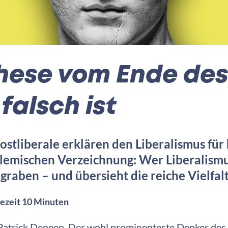
hese vom Ende des
falsch ist
tliberale erklären den Liberalismus für h
lemischen Verzeichnung: Wer Liberalismus
graben – und übersieht die reiche Vielfalt
ezeit 10 Minuten
 Patrick Deneen. Der wohl prominenteste Denker des P