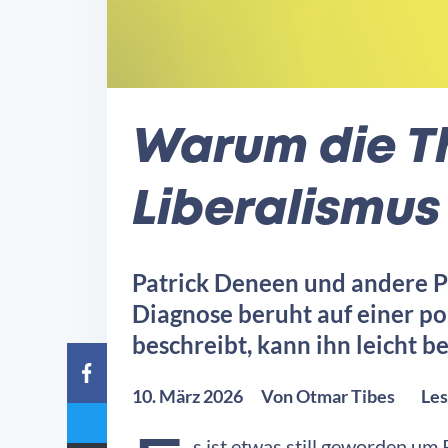
Warum die T
Liberalismus 
Patrick Deneen und andere Pos
Diagnose beruht auf einer po
beschreibt, kann ihn leicht be
10. März 2026
Von
Otmar Tibes
Les
s ist etwas still geworden um