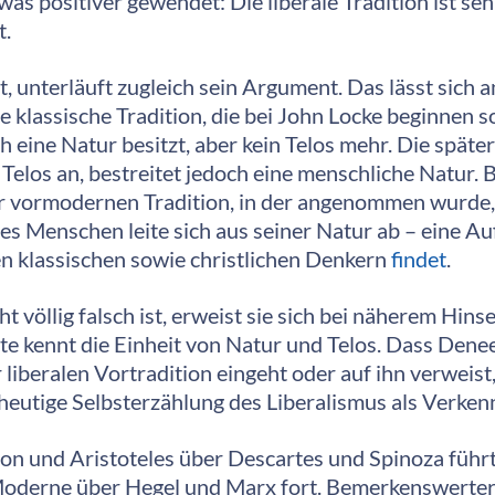
as positiver gewendet: Die liberale Tradition ist sehr
t.
t, unterläuft zugleich sein Argument. Das lässt sich
e klassische Tradition, die bei John Locke beginnen s
ine Natur besitzt, aber kein Telos mehr. Die später
Telos an, bestreitet jedoch eine menschliche Natur.
r vormodernen Tradition, in der angenommen wurde,
des Menschen leite sich aus seiner Natur ab – eine Auf
n klassischen sowie christlichen Denkern
findet
.
 völlig falsch ist, erweist sie sich bei näherem Hin
hte kennt die Einheit von Natur und Telos. Dass Den
 liberalen Vortradition eingeht oder auf ihn verweist
 heutige Selbsterzählung des Liberalismus als Verke
ton und Aristoteles über Descartes und Spinoza führt
er Moderne über Hegel und Marx fort. Bemerkenswerte