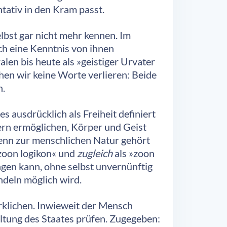
tativ in den Kram passt.
elbst gar nicht mehr kennen. Im
ch eine Kenntnis von ihnen
alen bis heute als »geistiger Urvater
hen wir keine Worte verlieren: Beide
n.
s ausdrücklich als Freiheit definiert
gern ermöglichen, Körper und Geist
denn zur menschlichen Natur gehört
»zoon logikon« und
zugleich
als »zoon
ngen kann, ohne selbst unvernünftig
andeln möglich wird.
irklichen. Inwieweit der Mensch
altung des Staates prüfen. Zugegeben: